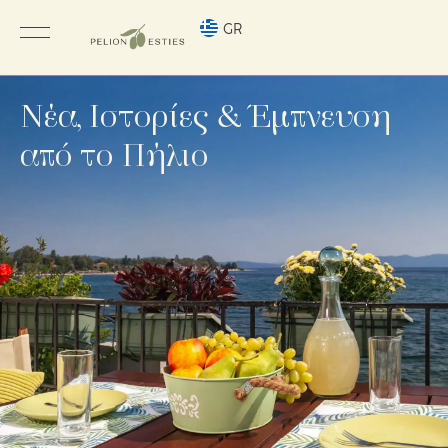
GR
Νέα, Ιστορίες & Έμπνευση
από το Πήλιο