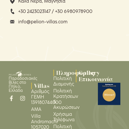
Καλά Νερά, Μαγνησία
+30 2423023147 / +30 6980978900
info@pelion-villas.com
Πληροφορίες
Gallery
Επικοινωνία
Πολιτική
Παραδοσιακές
Βίλες στο
Διαμονής
Villas
Πήλιο,
Ελλάδα
Πολιτική
Αριθμός
Κρατήσεων
ΓΕΜΗ
&
139180744000
Ακυρώσεων
ΑΜΑ
Χρήσιμα
Villa
Τηλέφωνα
Andromachi
Πολιτική
1057020