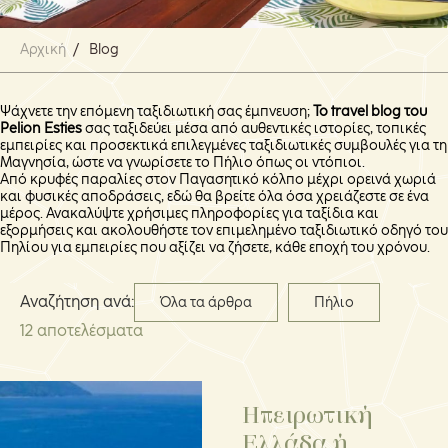
Αρχική
/
Blog
Ψάχνετε την επόμενη ταξιδιωτική σας έμπνευση;
Το travel blog του
Pelion Esties
σας ταξιδεύει μέσα από αυθεντικές ιστορίες, τοπικές
εμπειρίες και προσεκτικά επιλεγμένες ταξιδιωτικές συμβουλές για τη
Μαγνησία, ώστε να γνωρίσετε το Πήλιο όπως οι ντόπιοι.
Από κρυφές παραλίες στον Παγασητικό κόλπο μέχρι ορεινά χωριά
και φυσικές αποδράσεις, εδώ θα βρείτε όλα όσα χρειάζεστε σε ένα
μέρος. Ανακαλύψτε χρήσιμες πληροφορίες για ταξίδια και
εξορμήσεις και ακολουθήστε τον επιμελημένο ταξιδιωτικό οδηγό του
Πηλίου για εμπειρίες που αξίζει να ζήσετε, κάθε εποχή του χρόνου.
Αναζήτηση ανά:
Όλα τα άρθρα
Πήλιο
12
αποτελέσματα
Ηπειρωτική
Ελλάδα ή