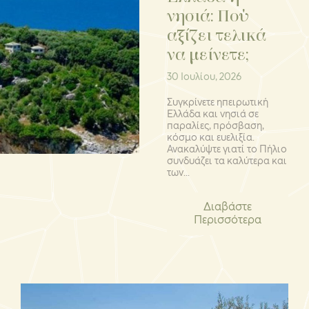
νησιά: Πού
αξίζει τελικά
να μείνετε;
30 Ιουλίου, 2026
Συγκρίνετε ηπειρωτική
Ελλάδα και νησιά σε
παραλίες, πρόσβαση,
κόσμο και ευελιξία.
Ανακαλύψτε γιατί το Πήλιο
συνδυάζει τα καλύτερα και
των...
Διαβάστε
Περισσότερα